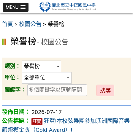
跳
MENU
至
主
首頁
>
校園公告
>
榮譽榜
要
內
榮譽榜
- 校園公告
容
區
類別：
單位：
送
關鍵字：
出
2026-07-17
狂賀!本校弦樂團參加澳洲國際音樂
狂賀
節榮獲金獎（Gold Award）!