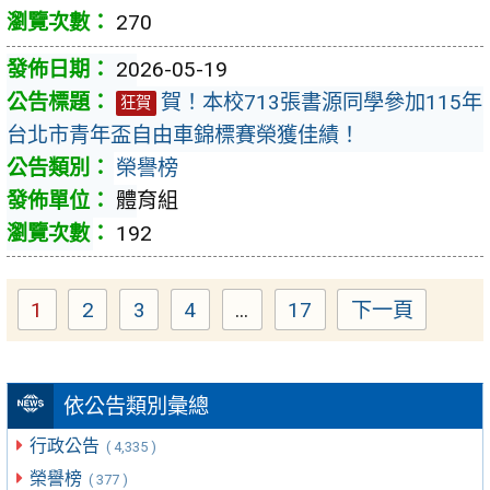
270
2026-05-19
賀！本校713張書源同學參加115年
狂賀
台北市青年盃自由車錦標賽榮獲佳績！
榮譽榜
體育組
192
1
2
3
4
...
17
下一頁
Page
Page
Page
Page
Page
依公告類別彙總
行政公告
( 4,335 )
榮譽榜
( 377 )