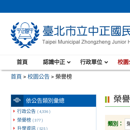
跳
至
主
要
內
容
區
首頁
認識中正
行政單位
校園
首頁
>
校園公告
>
榮譽榜
榮
依公告類別彙總
行政公告
( 4,336 )
榮譽榜
( 377 )
類別：
升學資訊
( 525 )