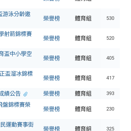
S盃游泳分齡邀
榮譽榜
體育組
530
小學射箭錦標賽
榮譽榜
體育組
520
教育盃中小學空
榮譽榜
體育組
405
中正盃溜冰錦標
榮譽榜
體育組
417
成績公告
榮譽榜
體育組
393
加飛盤錦標賽榮
榮譽榜
體育組
230
全民運動賽事街
榮譽榜
體育組
325