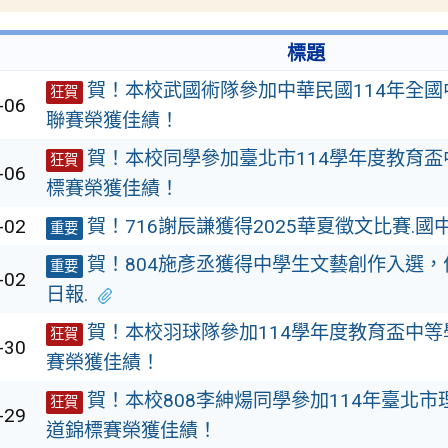
標題
賀！本校武國術隊參加中華民國114年全
狂賀
-06
聯賽榮獲佳績！
賀！本校同學參加臺北市114學年度教育
狂賀
-06
標賽榮獲佳績！
-02
賀！716謝辰謙獲得2025華夏徵文比賽.國
重要
賀！804施彥丞獲得中學生文藝創作入選
重要
-02
日報.
賀！本校羽球隊參加114學年度教育盃中
狂賀
-30
賽榮獲佳績！
賀！本校808李紳煬同學參加114年臺北
狂賀
-29
道錦標賽榮獲佳績！