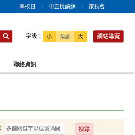
學校日
中正悅讀網
家長會
送出
字級：
網站導覽
小
預設
大
搜
尋：
聯絡資訊
送
：
出