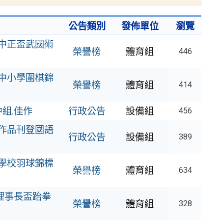
公告類別
發佈單位
瀏覽
國中正盃武國術
榮譽榜
體育組
446
盃中小學圍棋錦
榮譽榜
體育組
414
中組.佳作
行政公告
設備組
456
，作品刊登國語
行政公告
設備組
389
等學校羽球錦標
榮譽榜
體育組
634
市理事長盃跆拳
榮譽榜
體育組
328