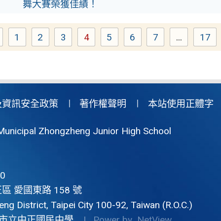
舞大賽榮獲佳績！
1
2
3
4
5
6
7
...
17
Page
Page
Page
Page
Page
Page
Page
Pa
及資訊安全政策
著作權聲明
本站使用正體字
Municipal Zhongzheng Junior High School
0
區 愛國東路 158 號
g District, Taipei City 100-92, Taiwan (R.O.C.)
市立中正國民中學
| Power by
NetView