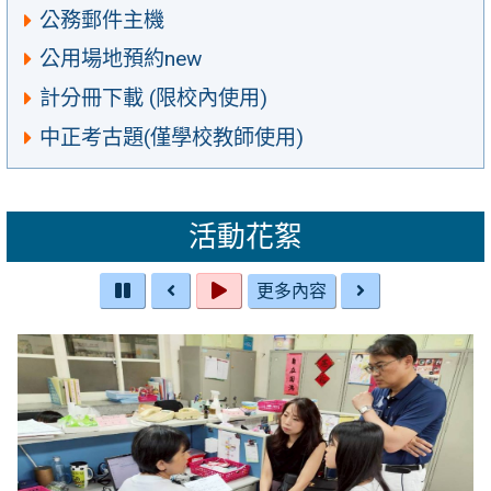
公務郵件主機
公用場地預約new
計分冊下載 (限校內使用)
中正考古題(僅學校教師使用)
活動花絮
更多內容
暫
往
播
往
停
前
放
後