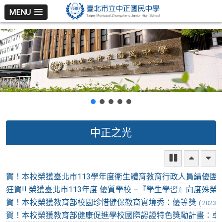
跳
MENU
至
主
要
內
容
區
暫
停
往
往
狂賀!! 榮獲臺北市113年度 優質學校 –『學生學習』向度殊榮
上
上
賀！本校榮獲教育部校園珍惜健保教育實境秀：優等獎
( 2023.0
賀！本校榮獲教育部健康促進學校國際認證特色獎勵計畫：卓
賀!!810孫婕熙、814林柏綱參加115年全國貓咪盃Scratch