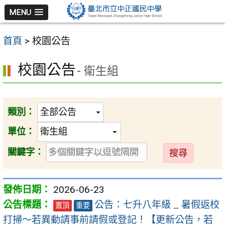
跳
MENU
至
主
首頁
>
校園公告
要
內
校園公告
- 衛生組
容
區
類別：
單位：
送
關鍵字：
出
2026-06-23
公告：七升八年級 _ 暑假返校
置頂
重要
打掃～若異動請事前請假或登記！【更新公告，若