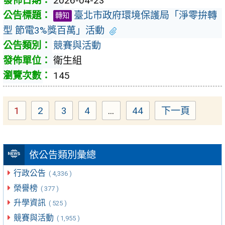
2026-04-23
臺北市政府環境保護局「淨零拚轉
轉知
型 節電3%獎百萬」活動
競賽與活動
衛生組
145
1
2
3
4
...
44
下一頁
Page
Page
Page
Page
Page
依公告類別彙總
行政公告
( 4,336 )
榮譽榜
( 377 )
升學資訊
( 525 )
競賽與活動
( 1,955 )