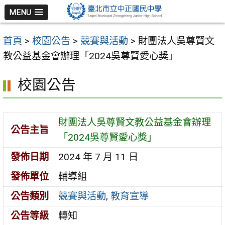
跳
MENU
至
主
首頁
>
校園公告
>
競賽與活動
>
財團法人吳尊賢文
要
教公益基金會辦理「2024吳尊賢愛心獎」
內
容
校園公告
區
財團法人吳尊賢文教公益基金會辦理
公告主旨
「2024吳尊賢愛心獎」
發佈日期
2024 年 7 月 11 日
發佈單位
輔導組
公告類別
競賽與活動
,
教育宣導
公告等級
轉知