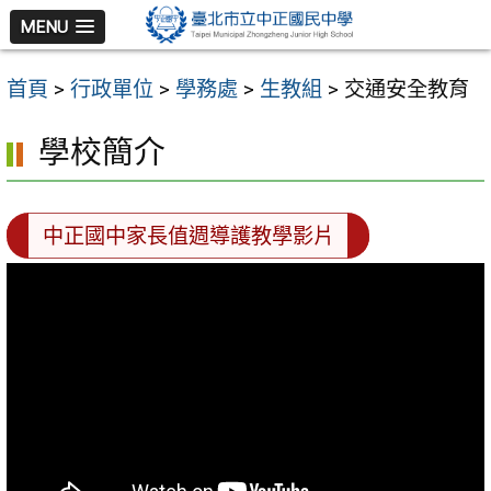
跳
MENU
至
主
首頁
>
行政單位
>
學務處
>
生教組
>
交通安全教育
要
內
學校簡介
容
區
中正國中家長值週導護教學影片