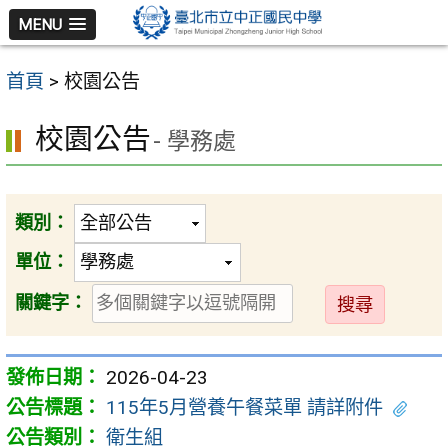
跳
MENU
至
主
首頁
>
校園公告
要
內
校園公告
- 學務處
容
區
類別：
單位：
送
關鍵字：
出
2026-04-23
115年5月營養午餐菜單 請詳附件
衛生組