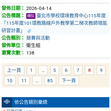
2026-04-14
臺北市學校環境教育中心115年度
轉知
「115年度101環教路線戶外教學第二梯次教師增能
研習計畫」
競賽與活動
衛生組
138
上一頁
1
...
5
6
7
8
9
Page
Page
Page
Page
Page
Pag
10
11
...
85
下一頁
Page
Page
Page
依公告類別彙總