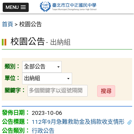
跳
MENU
至
主
首頁
>
校園公告
要
內
校園公告
- 出納組
容
區
類別：
單位：
送
關鍵字：
出
2023-10-06
112年9月急難救助金及捐款收支情形
行政公告