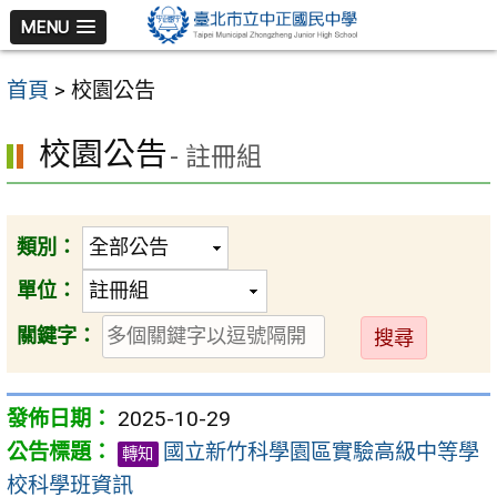
跳
MENU
至
主
首頁
>
校園公告
要
內
校園公告
- 註冊組
容
區
類別：
單位：
送
關鍵字：
出
2025-10-29
國立新竹科學園區實驗高級中等學
轉知
校科學班資訊