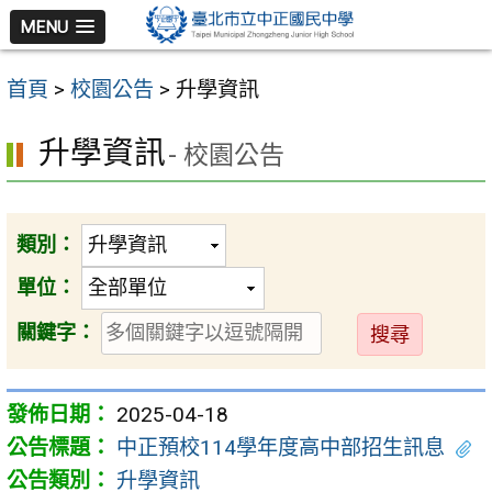
跳
MENU
至
主
首頁
>
校園公告
>
升學資訊
要
內
升學資訊
- 校園公告
容
區
類別：
單位：
送
關鍵字：
出
2025-04-18
中正預校114學年度高中部招生訊息
升學資訊