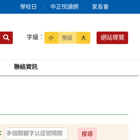
學校日
中正悅讀網
家長會
送出
字級：
網站導覽
小
預設
大
搜
尋：
聯絡資訊
送
：
出