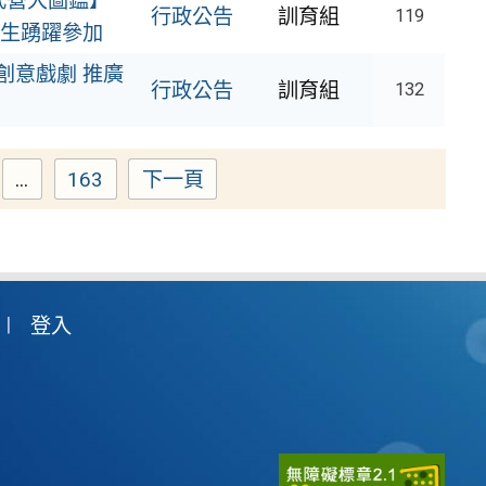
武營大圖鑑】
行政公告
訓育組
119
師生踴躍參加
創意戲劇 推廣
行政公告
訓育組
132
...
163
下一頁
ge
Page
登入