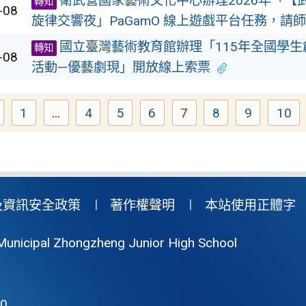
衛武營國家藝術文化中心辦理2026年「【
轉知
-08
旋律交響夜」PaGamO 線上遊戲平台任務，請
國立臺灣藝術教育館辦理「115年全國學生
轉知
-08
活動—優藝劇現」開放線上索票
1
...
4
5
6
7
8
9
10
Page
Page
Page
Page
Page
Page
Page
Pa
及資訊安全政策
著作權聲明
本站使用正體字
Municipal Zhongzheng Junior High School
0