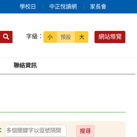
學校日
中正悅讀網
家長會
送出
字級：
網站導覽
小
預設
大
搜
尋：
聯絡資訊
送
：
出