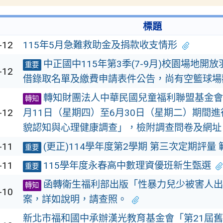
標題
-12
115年5月急難救助金及捐款收支情形
中正國中115年第3季(7-9月)校園場地開
重要
-12
借錄取名單及繳費申請表件公告，尚有空籃球場
轉知財團法人中華民國兒童福利聯盟基金會將
轉知
-12
月11日（星期四）至6月30日（星期二）期間
貌認知與心理健康調查」，檢附調查問卷及網址
-11
(更正)114學年度第2學期 第三次定期評量
重要
-11
115學年度永春高中數理資優班新生甄選
重要
函轉衛生福利部出版「性暴力兒少被害人出
轉知
-10
案，詳如說明，請查照。
新北市福和國中承辦漢光教育基金會「第21屆舊