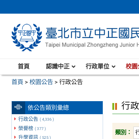
跳
至
主
要
內
容
區
首頁
認識中正
行政單位
校園
首頁
>
校園公告
>
行政公告
行
依公告類別彙總
行政公告
( 4,336 )
榮譽榜
( 377 )
類別：
升學資訊
( 525 )