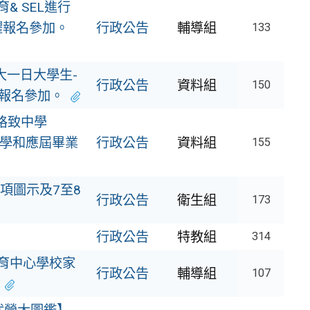
& SEL進行
躍報名參加。
行政公告
輔導組
133
大一日大學生-
行政公告
資料組
150
報名參加。
格致中學
同學和應屆畢業
行政公告
資料組
155
項圖示及7至8
行政公告
衛生組
173
行政公告
特教組
314
教育中心學校家
行政公告
輔導組
107