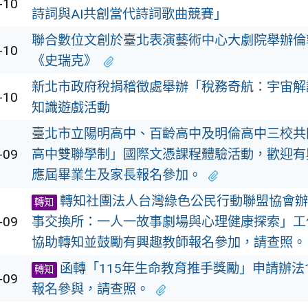
-10
詩詞與AI共創當代詩詞歌曲競賽」
聯合數位文創於臺北表演藝術中心大劇院舉辦倫
-10
《史瑞克》
新北市政府稅捐稽徵處舉辦「稅務奇航：宇宙解
-10
知識遊戲活動
臺北市立陽明高中、百齡高中及明倫高中三校共
-09
高中雙聯學制」國際文憑課程體驗活動，歡迎有
應屆畢業生及家長報名參加。
轉知社團法人台灣綠色公民行動聯盟協會辦
轉知
-09
事交換所：一人一故事劇場與心理健康探索」工
協助轉知並鼓勵有興趣教師報名參加，請查照。
函轉「115年生命教育推手獎勵」申請辦法
轉知
-09
報名參與，請查照。