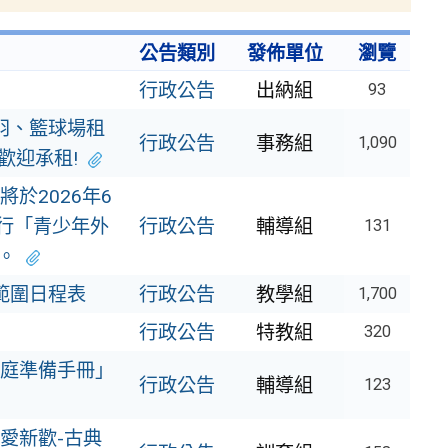
公告類別
發佈單位
瀏覽
行政公告
出納組
93
放羽、籃球場租
行政公告
事務組
1,090
歡迎承租!
於2026年6
進行「青少年外
行政公告
輔導組
131
。
 範圍日程表
行政公告
教學組
1,700
行政公告
特教組
320
庭準備手冊」
行政公告
輔導組
123
愛新歡-古典