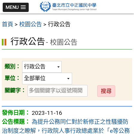
跳
MENU
至
主
首頁
>
校園公告
>
行政公告
要
內
行政公告
- 校園公告
容
區
類別：
單位：
送
關鍵字：
出
2023-11-16
為提升公務同仁對於新修正之性騷擾防
治制度之瞭解，行政院人事行政總處業於「e等公務