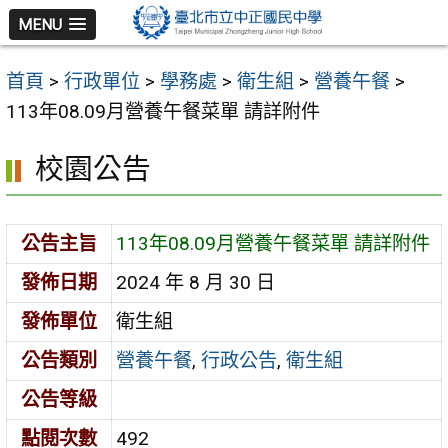
跳
MENU
至
主
首頁
>
行政單位
>
學務處
>
衛生組
>
營養午餐
>
要
113年08.09月營養午餐菜單 請詳附件
內
容
校園公告
區
公告主旨
113年08.09月營養午餐菜單 請詳附件
發佈日期
2024 年 8 月 30 日
發佈單位
衛生組
公告類別
營養午餐
,
行政公告
,
衛生組
公告等級
點閱次數
492