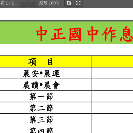
頁次
1
/
1
縮放
100%