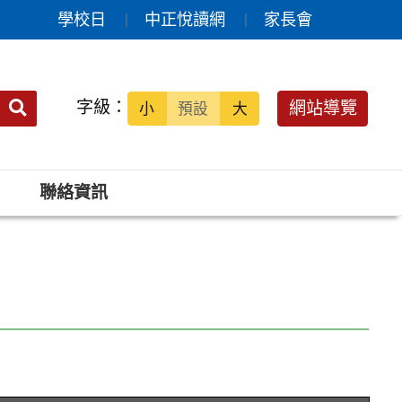
學校日
中正悅讀網
家長會
送出
字級：
網站導覽
小
預設
大
搜
尋：
聯絡資訊