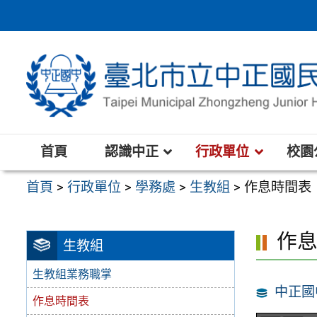
跳
至
主
要
內
容
區
首頁
認識中正
行政單位
校園
首頁
>
行政單位
>
學務處
>
生教組
>
作息時間表
作
生教組
生教組業務職掌
中正國
作息時間表