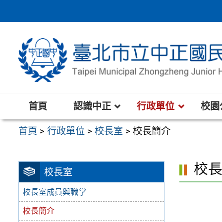
跳
至
主
要
內
容
區
首頁
認識中正
行政單位
校園
首頁
>
行政單位
>
校長室
>
校長簡介
校
校長室
校長室成員與職掌
校長簡介