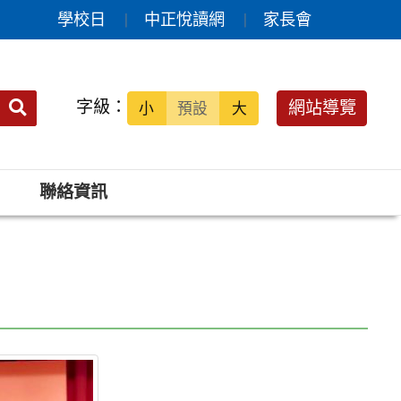
學校日
中正悅讀網
家長會
送出
字級：
網站導覽
小
預設
大
搜
尋：
聯絡資訊