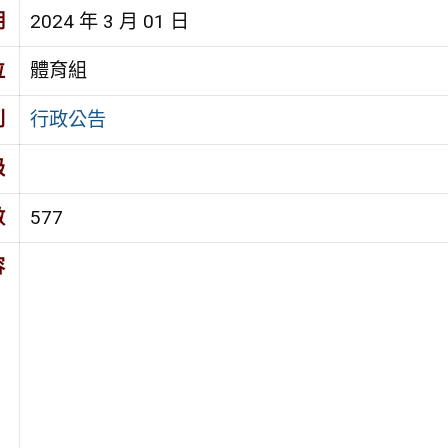
期
2024 年 3 月 01 日
位
體育組
別
行政公告
級
數
577
容