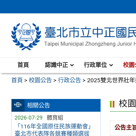
跳
至
主
要
內
容
區
首頁
認識中正
行政單位
校園
首頁
>
校園公告
>
行政公告
>
2025雙北世界壯
校
相關公告
2026-07-29
體育組
「116年全國原住民族運動會」
公告主
臺北市代表隊各競賽種類選拔