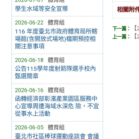
學生水域等安全宣導
相關附
2026-06-22
體育組
【2
116 年度臺北市政府體育局所轄
【2
場館(含開放式場地)檔期預控相
關注意事項
2026-06-18
體育組
公告115學年度射箭隊選手校內
甄選簡章
2026-06-16
體育組
函轉經濟部彰濱產業園區服務中
心宣導周遭海域水深危 險，不宜
從事水上活動
2026-06-05
體育組
臺北市社區棒球運動座談會 會議