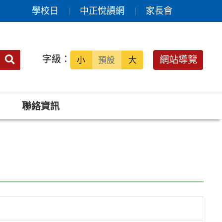
學校日
中正悅讀網
家長會
送出
字級：
網站導覽
小
預設
大
搜
尋：
聯絡資訊