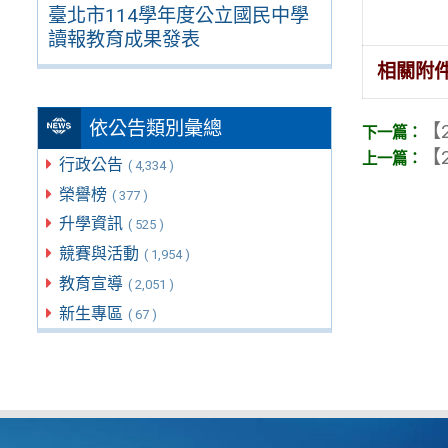
臺北市114學年度公立國民中學
讀報教育成果發表
相關附
依公告類別彙總
【2
【2
行政公告
( 4,334 )
榮譽榜
( 377 )
升學資訊
( 525 )
競賽與活動
( 1,954 )
教育宣導
( 2,051 )
新生專區
( 67 )