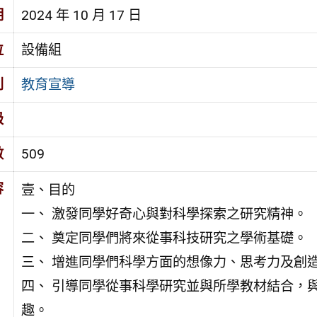
期
2024 年 10 月 17 日
位
設備組
別
教育宣導
級
數
509
容
壹、目的
一、 激發同學好奇心與對科學探索之研究精神。
二、 奠定同學們將來從事科技研究之學術基礎。
三、 增進同學們科學方面的想像力、思考力及創
四、 引導同學從事科學研究並與所學教材結合，
趣。