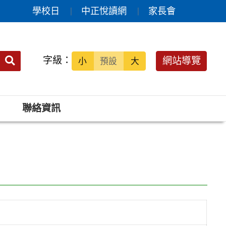
學校日
中正悅讀網
家長會
送出
字級：
網站導覽
小
預設
大
搜
尋：
聯絡資訊