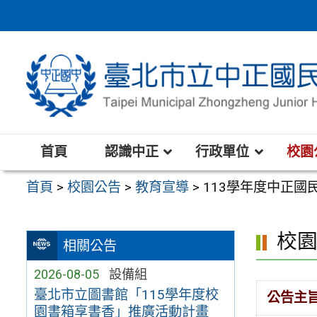
跳
至
主
要
內
容
區
首頁
認識中正
行政單位
校園
首頁
>
校園公告
>
教育宣導
>
113學年度中正
校
相關公告
2026-08-05
設備組
臺北市立圖書館「115學年度校
公告主
園書箱享書香」推廣活動計畫