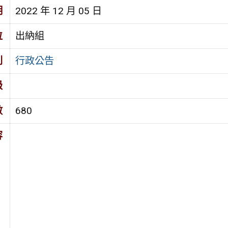
期
2022 年 12 月 05 日
位
出納組
別
行政公告
級
數
680
容