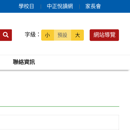
學校日
中正悅讀網
家長會
送出
字級：
網站導覽
小
預設
大
搜
尋：
聯絡資訊