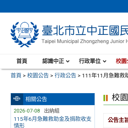
跳
至
主
要
內
容
區
首頁
認識中正
行政單位
校園
首頁
>
校園公告
>
行政公告
>
111年11月急難
校
相關公告
2026-07-08
出納組
115年6月急難救助金及捐款收支
公告主
情形