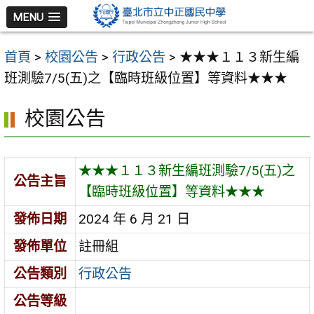
跳
MENU
至
主
首頁
>
校園公告
>
行政公告
>
★★★１１３新生編
要
班測驗7/5(五)之【臨時班級位置】等資料★★★
內
容
校園公告
區
★★★１１３新生編班測驗7/5(五)之
公告主旨
【臨時班級位置】等資料★★★
發佈日期
2024 年 6 月 21 日
發佈單位
註冊組
公告類別
行政公告
公告等級