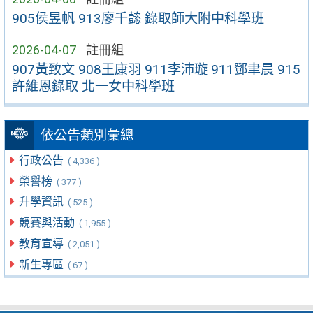
905侯昱帆 913廖千懿 錄取師大附中科學班
2026-04-07
註冊組
907黃致文 908王康羽 911李沛璇 911鄧聿晨 915
許維恩錄取 北一女中科學班
依公告類別彙總
行政公告
( 4,336 )
榮譽榜
( 377 )
升學資訊
( 525 )
競賽與活動
( 1,955 )
教育宣導
( 2,051 )
新生專區
( 67 )