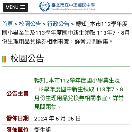
跳
MENU
至
主
首頁
>
校園公告
>
行政公告
>
轉知_本市112學年度
要
國小畢業生及113學年度國中新生領取 113年7、8月
內
份生理用品兌換券相關事宜，詳常見問題集。
容
區
校園公告
轉知_本市112學年度國小畢業生及
113學年度國中新生領取 113年7、8
公告主旨
月份生理用品兌換券相關事宜，詳常
見問題集。
發佈日期
2024 年 8 月 08 日
發佈單位
衛生組