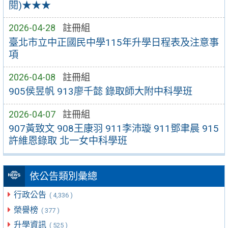
閱)★★★
2026-04-28
註冊組
臺北市立中正國民中學115年升學日程表及注意事
項
2026-04-08
註冊組
905侯昱帆 913廖千懿 錄取師大附中科學班
2026-04-07
註冊組
907黃致文 908王康羽 911李沛璇 911鄧聿晨 915
許維恩錄取 北一女中科學班
依公告類別彙總
行政公告
( 4,336 )
榮譽榜
( 377 )
升學資訊
( 525 )