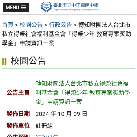
跳
MENU
至
主
首頁
>
校園公告
>
行政公告
>
轉知財團法人台北市
要
私立得榮社會福利基金會「得榮少年 教育專案獎助
內
學金」申請資訊一案
容
區
校園公告
轉知財團法人台北市私立得榮社會福
公告主旨
利基金會「得榮少年 教育專案獎助學
金」申請資訊一案
發佈日期
2024 年 10 月 09 日
發佈單位
註冊組