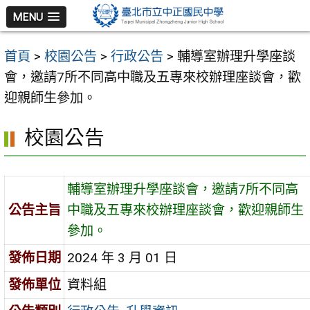
跳
MENU
至
主
首頁
>
校園公告
>
行政公告
>
輔導室辦理升學座談
要
會，邀請7所不同高中職及五專來校辦理座談會，歡
內
迎親師生參加。
容
區
校園公告
輔導室辦理升學座談會，邀請7所不同高
公告主旨
中職及五專來校辦理座談會，歡迎親師生
參加。
發佈日期
2024 年 3 月 01 日
發佈單位
資料組