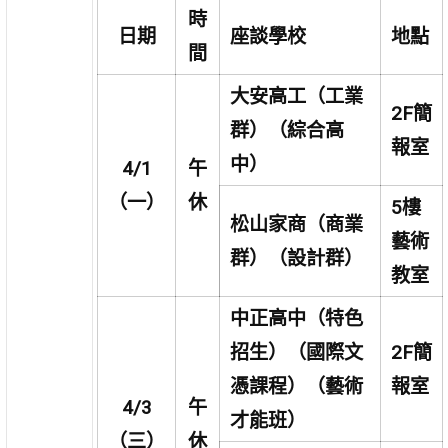
時
日期
座談學校
地點
間
大安高工（工業
2F簡
群）（綜合高
報
室
中）
4/1
午
（一）
休
5
樓
松山家商（商業
藝術
群）（設計群）
教室
中正高中（特色
招生）（國際文
2F簡
憑課程）（藝術
報
室
4/3
午
才能班）
（三）
休