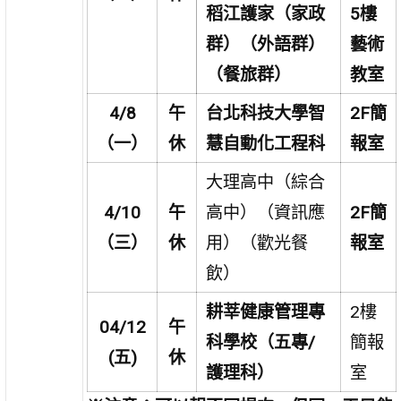
稻江護家（家政
5
樓
群）（外語群）
藝術
（餐旅群）
教室
4/8
午
台北科技大學智
2F簡
（一）
休
慧自動化工程科
報
室
大理高中（綜合
4/10
午
高中）（資訊應
2F簡
（三）
休
用）（歡光餐
報
室
飲）
耕莘健康管理專
2樓
04/12
午
科學校（五專/
簡報
(
五)
休
護理科）
室