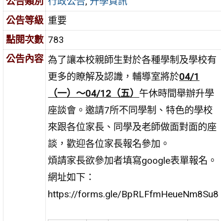
公告類別
行政公告
,
升學資訊
公告等級
重要
點閱次數
783
公告內容
為了讓本校親師生對於各種學制及學校有
更多的瞭解及認識，輔導室將於
04/1
（一）～04/12（五）
午休時間舉辦升學
座談會。邀請7所不同學制、特色的學校
來跟各位家長、同學及老師做面對面的座
談，歡迎各位家長報名參加。
煩請家長欲參加者填寫google表單報名。
網址如下：
https://forms.gle/BpRLFfmHeueNm8Su8