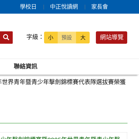
學校日
中正悅讀網
家長會
送出
字級：
網站導覽
小
預設
大
搜
尋：
聯絡資訊
25年世界青年暨青少年擊劍錦標賽代表隊選拔賽榮獲