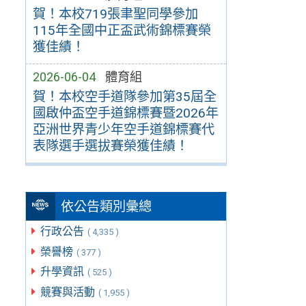
賀！本校719張聿聖同學參加
115年全國中正盃武術錦標賽榮
獲佳績！
2026-06-04
體育組
賀！本校空手道隊參加第35屆全
國啟仲盃空手道錦標賽暨2026年
亞洲世界青少年空手道錦標賽代
表隊選手選拔賽榮獲佳績！
依公告類別彙總
行政公告
( 4,335 )
榮譽榜
( 377 )
升學資訊
( 525 )
競賽與活動
( 1,955 )