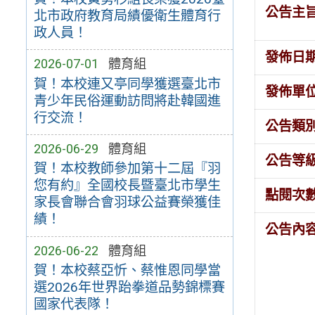
公告主
北市政府教育局績優衛生體育行
政人員！
發佈日
2026-07-01
體育組
賀！本校連又亭同學獲選臺北市
發佈單
青少年民俗運動訪問將赴韓國進
行交流！
公告類
2026-06-29
體育組
公告等
賀！本校教師參加第十二屆『羽
您有約』全國校長暨臺北市學生
點閱次
家長會聯合會羽球公益賽榮獲佳
績！
公告內
2026-06-22
體育組
賀！本校蔡亞忻、蔡惟恩同學當
選2026年世界跆拳道品勢錦標賽
國家代表隊！