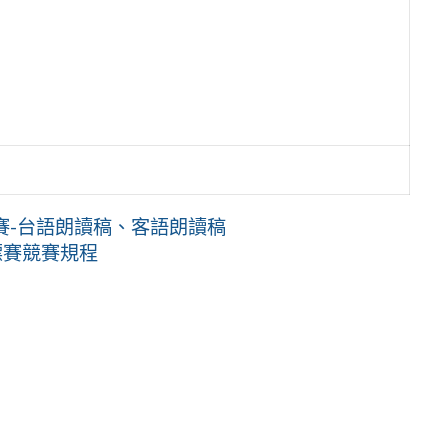
賽-台語朗讀稿、客語朗讀稿
標賽競賽規程