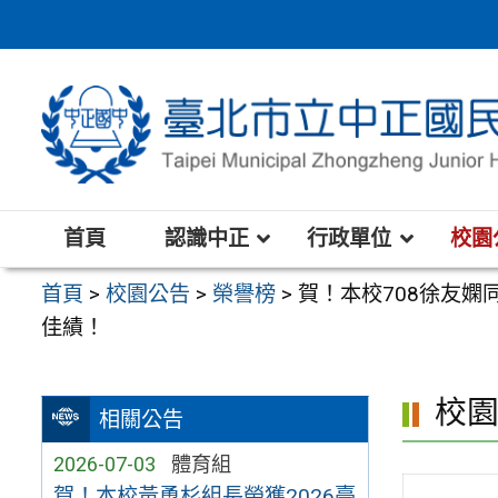
跳
至
主
要
內
容
區
首頁
認識中正
行政單位
校園
首頁
>
校園公告
>
榮譽榜
>
賀！本校708徐友嫻
佳績！
校
相關公告
2026-07-03
體育組
賀！本校黃勇杉組長榮獲2026臺