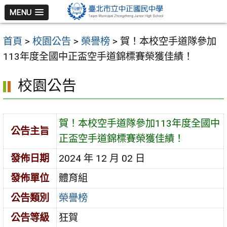
跳
MENU
至
主
首頁
>
校園公告
>
榮譽榜
>
賀！本校空手道隊參加
要
113年度全國中正盃空手道錦標賽榮獲佳績！
內
容
校園公告
區
賀！本校空手道隊參加113年度全國中
公告主旨
正盃空手道錦標賽榮獲佳績！
發佈日期
2024 年 12 月 02 日
發佈單位
體育組
公告類別
榮譽榜
公告等級
狂賀