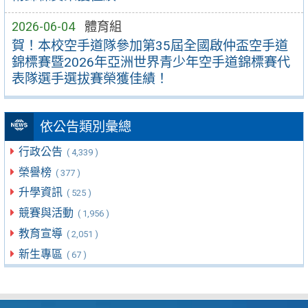
2026-06-04
體育組
賀！本校空手道隊參加第35屆全國啟仲盃空手道
錦標賽暨2026年亞洲世界青少年空手道錦標賽代
表隊選手選拔賽榮獲佳績！
依公告類別彙總
行政公告
( 4,339 )
榮譽榜
( 377 )
升學資訊
( 525 )
競賽與活動
( 1,956 )
教育宣導
( 2,051 )
新生專區
( 67 )