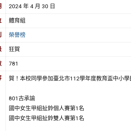
期
2024 年 4 月 30 日
位
體育組
別
榮譽榜
級
狂賀
數
781
容
賀！本校同學參加臺北市112學年度教育盃中小
801古承諭
國中女生甲組扯鈴個人賽第1名
國中女生甲組扯鈴雙人賽第1名