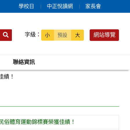
學校日
中正悅讀網
家長會
送出
字級：
網站導覽
小
預設
大
搜
尋：
聯絡資訊
佳績！
學民俗體育運動錦標賽榮獲佳績！