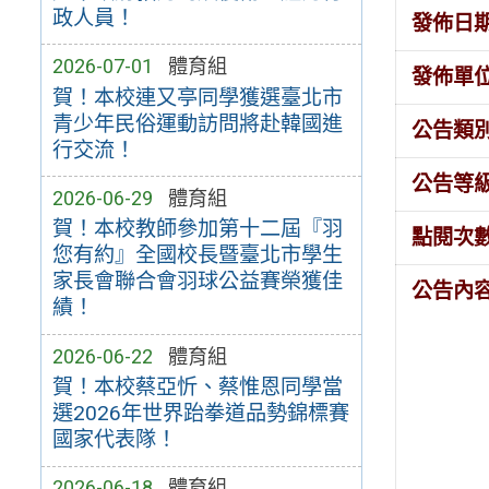
政人員！
發佈日
2026-07-01
體育組
發佈單
賀！本校連又亭同學獲選臺北市
青少年民俗運動訪問將赴韓國進
公告類
行交流！
公告等
2026-06-29
體育組
賀！本校教師參加第十二屆『羽
點閱次
您有約』全國校長暨臺北市學生
家長會聯合會羽球公益賽榮獲佳
公告內
績！
2026-06-22
體育組
賀！本校蔡亞忻、蔡惟恩同學當
選2026年世界跆拳道品勢錦標賽
國家代表隊！
2026-06-18
體育組