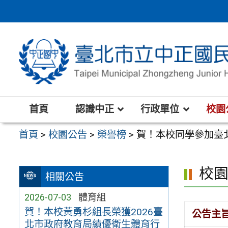
跳
至
主
要
內
容
區
首頁
認識中正
行政單位
校園
首頁
>
校園公告
>
榮譽榜
>
賀！本校同學參加臺
校
相關公告
2026-07-03
體育組
賀！本校黃勇杉組長榮獲2026臺
公告主
北市政府教育局績優衛生體育行