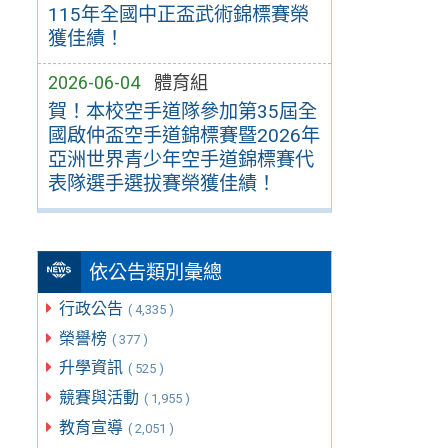
115年全國中正盃武術錦標賽榮
獲佳績！
2026-06-04
體育組
賀！本校空手道隊參加第35屆全
國啟仲盃空手道錦標賽暨2026年
亞洲世界青少年空手道錦標賽代
表隊選手選拔賽榮獲佳績！
依公告類別彙總
行政公告
( 4,335 )
榮譽榜
( 377 )
升學資訊
( 525 )
競賽與活動
( 1,955 )
教育宣導
( 2,051 )