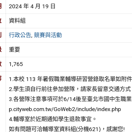
期
2024 年 4 月 19 日
位
資料組
別
行政公告
,
競賽與活動
級
重要
數
1,765
容
1.本校 113 年暑假職業輔導研習營錄取名單如附
2.學生須自行前往參加營隊，請家長留意交通方式
3.各營隊注意事項可於6/14後至臺北市國中生職業輔導研
p.cityweb.com.tw/GoWeb2/include/index.php
4.輔導室於近期通知學生退款事宜。
如有問題可洽輔導室資料組(分機621)，感謝您!