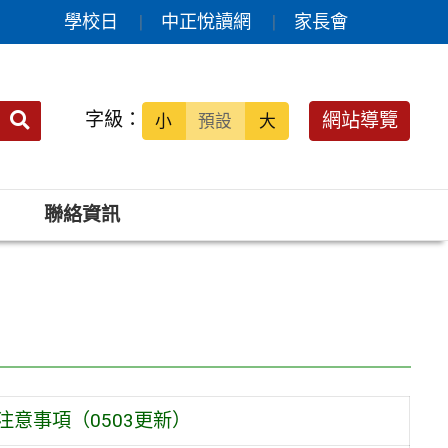
學校日
中正悅讀網
家長會
送出
字級：
網站導覽
小
預設
大
搜
尋：
聯絡資訊
）
意事項（0503更新）