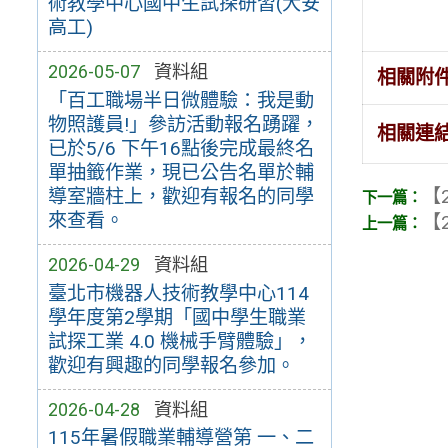
術教學中心國中生試探研習(大安
高工)
2026-05-07
資料組
相關附
「百工職場半日微體驗：我是動
物照護員!」參訪活動報名踴躍，
相關連
已於5/6 下午16點後完成最終名
單抽籤作業，現已公告名單於輔
【2
導室牆柱上，歡迎有報名的同學
來查看。
【2
2026-04-29
資料組
臺北市機器人技術教學中心114
學年度第2學期「國中學生職業
試探工業 4.0 機械手臂體驗」，
歡迎有興趣的同學報名參加。
2026-04-28
資料組
115年暑假職業輔導營第 一、二