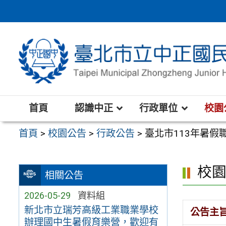
跳
至
主
要
內
容
區
首頁
認識中正
行政單位
校園
首頁
>
校園公告
>
行政公告
>
臺北市113年暑假
校
相關公告
2026-05-29
資料組
新北市立瑞芳高級工業職業學校
公告主
辦理國中生暑假育樂營，歡迎有