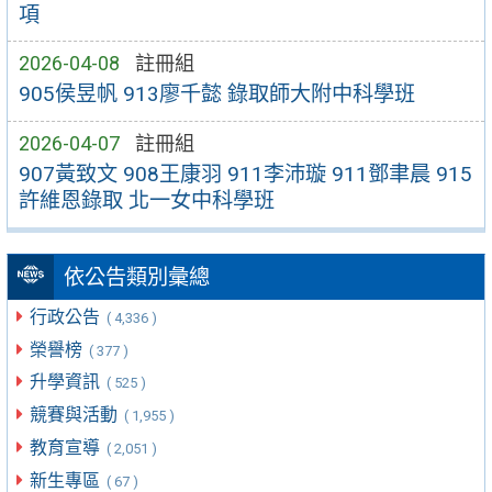
項
2026-04-08
註冊組
905侯昱帆 913廖千懿 錄取師大附中科學班
2026-04-07
註冊組
907黃致文 908王康羽 911李沛璇 911鄧聿晨 915
許維恩錄取 北一女中科學班
依公告類別彙總
行政公告
( 4,336 )
榮譽榜
( 377 )
升學資訊
( 525 )
競賽與活動
( 1,955 )
教育宣導
( 2,051 )
新生專區
( 67 )