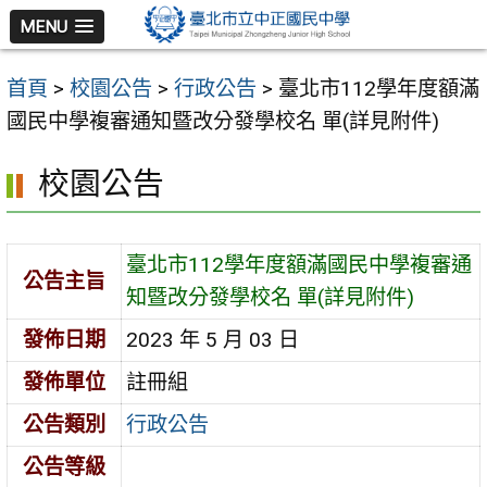
跳
MENU
至
主
首頁
>
校園公告
>
行政公告
>
臺北市112學年度額滿
要
國民中學複審通知暨改分發學校名 單(詳見附件)
內
容
校園公告
區
臺北市112學年度額滿國民中學複審通
公告主旨
知暨改分發學校名 單(詳見附件)
發佈日期
2023 年 5 月 03 日
發佈單位
註冊組
公告類別
行政公告
公告等級