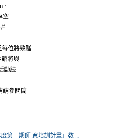
m、
分享空
影片
組每位將致贈
本館將與
活動臉
情請參閱簡
第一期師 資培訓計畫」教 ...