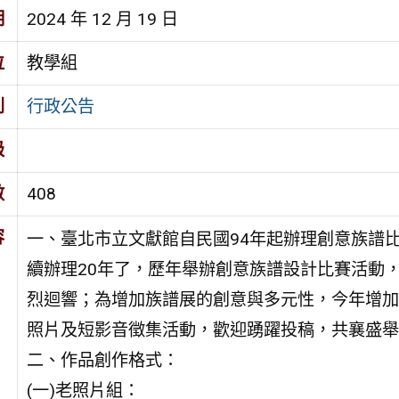
期
2024 年 12 月 19 日
位
教學組
別
行政公告
級
數
408
容
一、臺北市立文獻館自民國94年起辦理創意族譜
續辦理20年了，歷年舉辦創意族譜設計比賽活動
烈迴響；為增加族譜展的創意與多元性，今年增加
照片及短影音徵集活動，歡迎踴躍投稿，共襄盛舉
二、作品創作格式：
(一)老照片組：