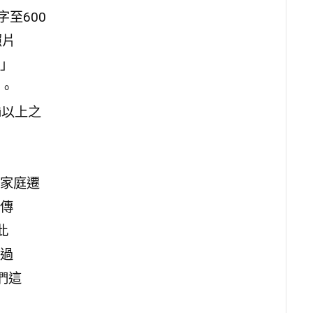
至600
照片
」
。
i以上之
家庭遷
傳
此
過
們這