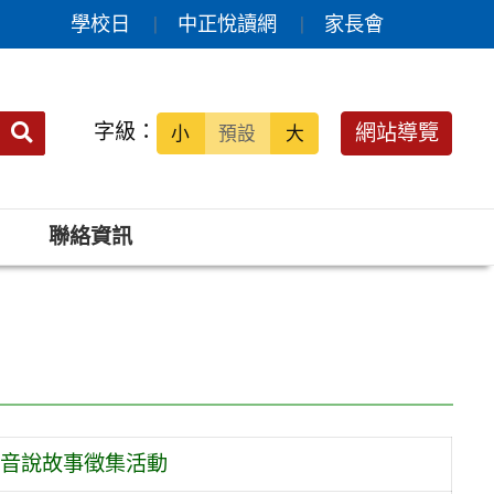
學校日
中正悅讀網
家長會
送出
字級：
網站導覽
小
預設
大
搜
尋：
聯絡資訊
音說故事徵集活動