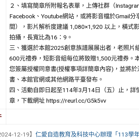
２、填寫簡章所附報名表單，上傳社群（Instagra
Facebook、Youtube網站，或將影音檔於Gmail
間），影片解析度建議 1,080×1,920 以上，橫式
拍攝，長寬比為16：9。
三、獲選於本館2025創意族譜展展出者，老照片
600元禮券，短影音組每位將致贈1,500元禮券。
您簽屬授權同意書(授權事項詳簡章內容)，並將於
書、本館官網或其他網路平臺發布。
四、活動自即日起至114年3月14日（五）止，詳
章，下載網址 https://reurl.cc/G5k5vv
件
024-12-19】
仁愛自造教育及科技中心辦理「113學年度