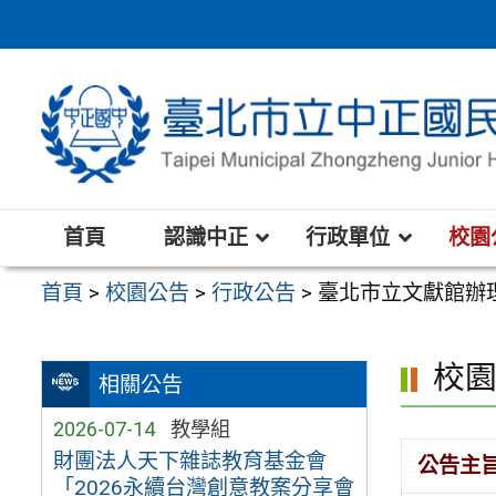
跳
至
主
要
內
容
區
首頁
認識中正
行政單位
校園
首頁
>
校園公告
>
行政公告
>
臺北市立文獻館辦
校
相關公告
2026-07-14
教學組
財團法人天下雜誌教育基金會
公告主
「2026永續台灣創意教案分享會