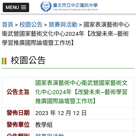
跳
MENU
至
主
首頁
>
校園公告
>
競賽與活動
>
國家表演藝術中心
要
衛武營國家藝術文化中心2024年【改變未來─藝術
內
學習推廣國際論壇暨工作坊】
容
區
校園公告
國家表演藝術中心衛武營國家藝術文
公告主旨
化中心2024年【改變未來─藝術學習
推廣國際論壇暨工作坊】
發佈日期
2023 年 12 月 12 日
發佈單位
教學組