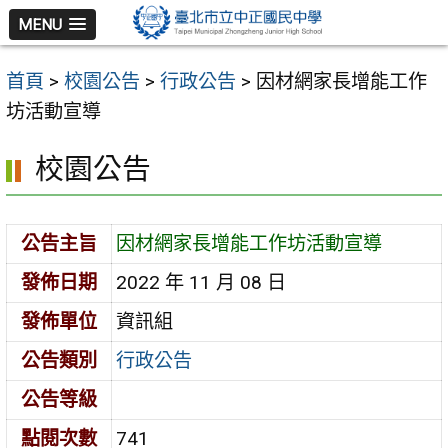
跳
MENU
至
主
首頁
>
校園公告
>
行政公告
>
因材網家長增能工作
要
坊活動宣導
內
容
校園公告
區
公告主旨
因材網家長增能工作坊活動宣導
發佈日期
2022 年 11 月 08 日
發佈單位
資訊組
公告類別
行政公告
公告等級
點閱次數
741