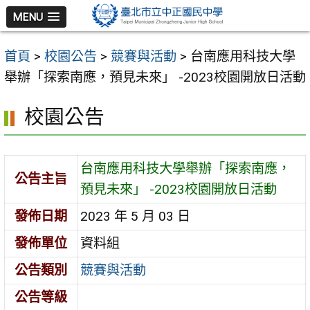
跳
MENU
至
主
首頁
>
校園公告
>
競賽與活動
>
台南應用科技大學
要
舉辦「探索南應，預見未來」 -2023校園開放日活動
內
容
校園公告
區
台南應用科技大學舉辦「探索南應，
公告主旨
預見未來」 -2023校園開放日活動
發佈日期
2023 年 5 月 03 日
發佈單位
資料組
公告類別
競賽與活動
公告等級