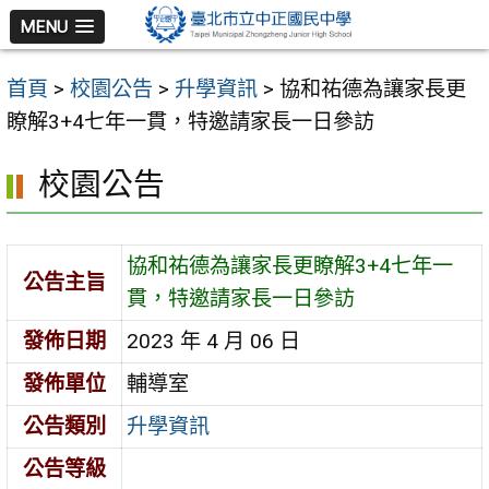
跳
MENU
至
主
首頁
>
校園公告
>
升學資訊
>
協和祐德為讓家長更
要
瞭解3+4七年一貫，特邀請家長一日參訪
內
容
校園公告
區
協和祐德為讓家長更瞭解3+4七年一
公告主旨
貫，特邀請家長一日參訪
發佈日期
2023 年 4 月 06 日
發佈單位
輔導室
公告類別
升學資訊
公告等級