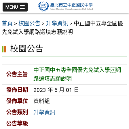
跳
MENU
至
主
首頁
>
校園公告
>
升學資訊
>
中正國中五專全國優
要
先免試入學網路選填志願說明
內
容
校園公告
區
中正國中五專全國優先免試入學 網
公告主旨
路選填志願說明
發佈日期
2023 年 6 月 01 日
發佈單位
資料組
公告類別
升學資訊
公告等級