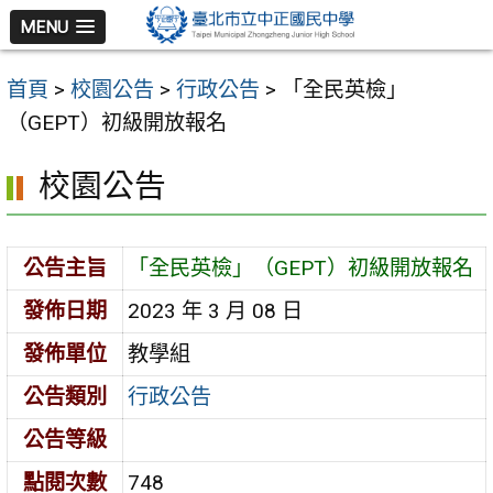
跳
MENU
至
主
首頁
>
校園公告
>
行政公告
>
「全民英檢」
要
（GEPT）初級開放報名
內
容
校園公告
區
公告主旨
「全民英檢」（GEPT）初級開放報名
發佈日期
2023 年 3 月 08 日
發佈單位
教學組
公告類別
行政公告
公告等級
點閱次數
748