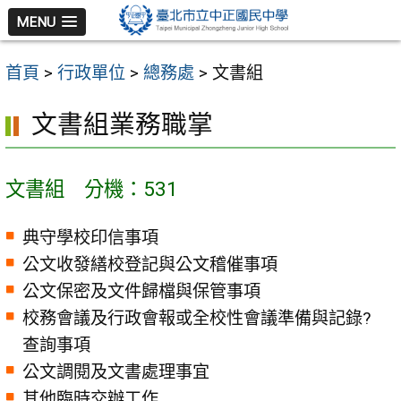
跳
MENU
至
主
首頁
>
行政單位
>
總務處
>
文書組
要
內
文書組業務職掌
容
區
文書組 分機：531
典守學校印信事項
公文收發繕校登記與公文稽催事項
公文保密及文件歸檔與保管事項
校務會議及行政會報或全校性會議準備與記錄?
查詢事項
公文調閱及文書處理事宜
其他臨時交辦工作