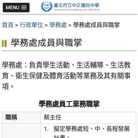
跳
MENU
至
主
首頁
>
行政單位
>
學務處
>
學務處成員與職掌
要
內
學務處成員與職掌
容
區
學務處：負責學生活動、生活輔導、生活教
育、衛生保健及體育活動等業務及其有關事
項。
學務處員工業務職掌
職稱
蔡主任
擬定學務處短、中、長程發展