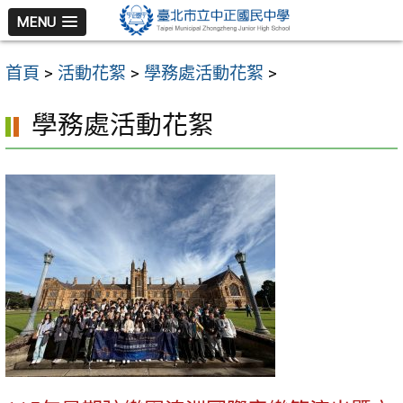
跳
MENU
至
主
首頁
>
活動花絮
>
學務處活動花絮
>
要
內
學務處活動花絮
容
區