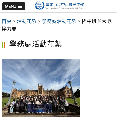
跳
MENU
至
主
首頁
>
活動花絮
>
學務處活動花絮
>
國中班際大隊
要
接力賽
內
容
學務處活動花絮
區