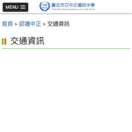
跳
MENU
至
主
首頁
>
認識中正
>
交通資訊
要
內
交通資訊
容
區