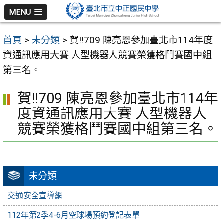
跳
MENU
至
主
首頁
>
未分類
>
賀!!709 陳亮恩參加臺北市114年度
要
資通訊應用大賽 人型機器人競賽榮獲格鬥賽國中組
內
第三名。
容
區
賀!!709 陳亮恩參加臺北市114年
度資通訊應用大賽 人型機器人
競賽榮獲格鬥賽國中組第三名。
未分類
交通安全宣導網
112年第2季4-6月空球場預約登記表單