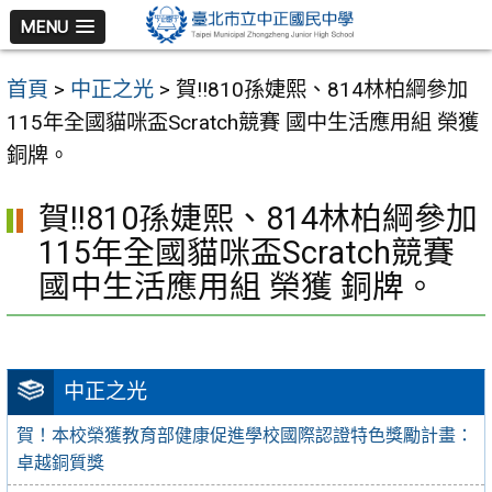
跳
MENU
至
主
首頁
>
中正之光
>
賀!!810孫婕熙、814林柏綱參加
要
115年全國貓咪盃Scratch競賽 國中生活應用組 榮獲
內
銅牌。
容
區
賀!!810孫婕熙、814林柏綱參加
115年全國貓咪盃Scratch競賽
國中生活應用組 榮獲 銅牌。
中正之光
賀！本校榮獲教育部健康促進學校國際認證特色獎勵計畫：
卓越銅質獎