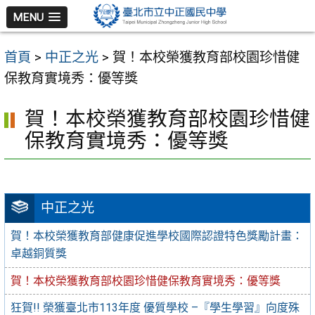
跳
MENU
至
主
首頁
>
中正之光
>
賀！本校榮獲教育部校園珍惜健
要
保教育實境秀：優等獎
內
容
賀！本校榮獲教育部校園珍惜健
區
保教育實境秀：優等獎
中正之光
賀！本校榮獲教育部健康促進學校國際認證特色獎勵計畫：
卓越銅質獎
賀！本校榮獲教育部校園珍惜健保教育實境秀：優等獎
狂賀!! 榮獲臺北市113年度 優質學校 –『學生學習』向度殊