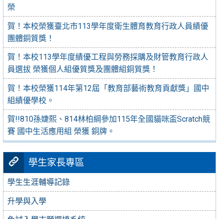
榮
賀！本校榮獲臺北市113學年度衛生體育教育行政人員績優
團體銅質獎！
賀！本校113學年度績優工程與勞務採購及財管教育行政人
員選拔 榮獲個人組優質獎及團體組銅質獎！
賀！本校榮獲114年第12屆「教育部藝術教育貢獻獎」國中
組績優學校。
賀!!810孫婕熙、814林柏綱參加115年全國貓咪盃Scratch競
賽 國中生活應用組 榮獲 銅牌。
學生家長專區
學生生涯輔導記錄
升學與入學