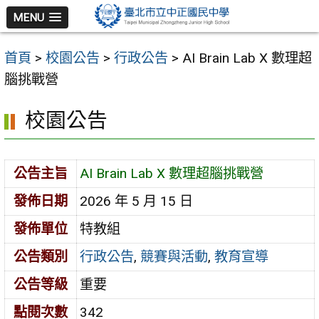
跳
MENU
至
主
首頁
>
校園公告
>
行政公告
>
AI Brain Lab X 數理超
要
腦挑戰營
內
容
校園公告
區
公告主旨
AI Brain Lab X 數理超腦挑戰營
發佈日期
2026 年 5 月 15 日
發佈單位
特教組
公告類別
行政公告
,
競賽與活動
,
教育宣導
公告等級
重要
點閱次數
342