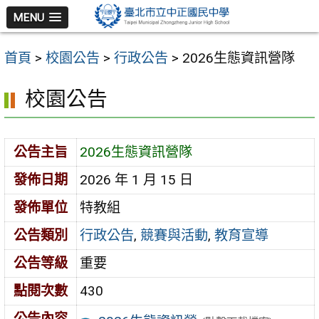
跳
MENU
至
主
首頁
>
校園公告
>
行政公告
>
2026生態資訊營隊
要
內
校園公告
容
區
公告主旨
2026生態資訊營隊
發佈日期
2026 年 1 月 15 日
發佈單位
特教組
公告類別
行政公告
,
競賽與活動
,
教育宣導
公告等級
重要
點閱次數
430
公告內容