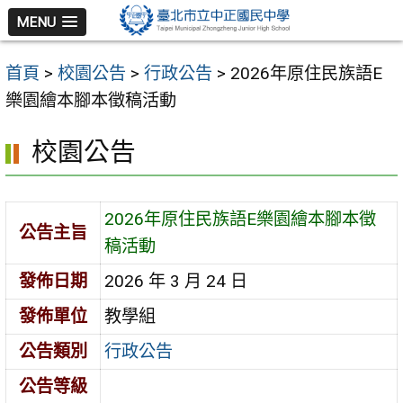
跳
MENU
至
主
首頁
>
校園公告
>
行政公告
>
2026年原住民族語E
要
樂園繪本腳本徵稿活動
內
容
校園公告
區
2026年原住民族語E樂園繪本腳本徵
公告主旨
稿活動
發佈日期
2026 年 3 月 24 日
發佈單位
教學組
公告類別
行政公告
公告等級