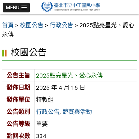
跳
MENU
至
主
首頁
>
校園公告
>
行政公告
>
2025點亮星光、愛心
要
永傳
內
容
校園公告
區
公告主旨
2025點亮星光、愛心永傳
發佈日期
2025 年 4 月 16 日
發佈單位
特教組
公告類別
行政公告
,
競賽與活動
公告等級
重要
點閱次數
334