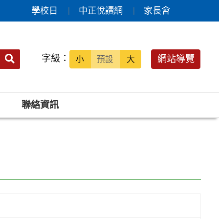
學校日
中正悅讀網
家長會
送出
字級：
網站導覽
小
預設
大
搜
尋：
聯絡資訊