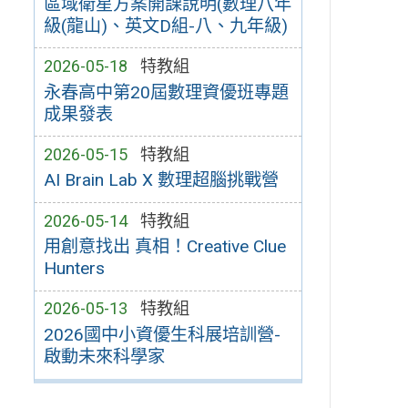
區域衛星方案開課說明(數理八年
級(龍山)、英文D組-八、九年級)
2026-05-18
特教組
永春高中第20屆數理資優班專題
成果發表
2026-05-15
特教組
AI Brain Lab X 數理超腦挑戰營
2026-05-14
特教組
用創意找出 真相！Creative Clue
Hunters
2026-05-13
特教組
2026國中小資優生科展培訓營-
啟動未來科學家