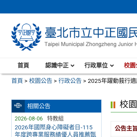
跳
至
主
要
內
容
區
首頁
認識中正
行政單位
校園
首頁
>
校園公告
>
行政公告
>
2025年躍動莪行
校
相關公告
2026-08-06
特教組
2026年國際身心障礙者日-115
公告主
年度跨專業服務績優人員推薦甄