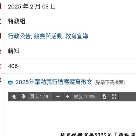
期
2025 年 2 月 03 日
位
特教組
別
行政公告
,
競賽與活動
,
教育宣導
級
轉知
數
406
容
2025年躍動莪行適應體育徵文
(點擊下載檔案)
頁次
1
/
8
縮放
100%