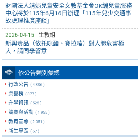
財團法人靖娟兒童安全文教基金會OK繃兒童服務
中心將於115年6月16日辦理「115年兒少交通事
故處理推廣座談」
2026-04-15
生教組
新興毒品（依托咪酯、賽拉嗪）對人體危害極
大，請同學留意
依公告類別彙總
行政公告
( 4,336 )
榮譽榜
( 377 )
升學資訊
( 525 )
競賽與活動
( 1,955 )
教育宣導
( 2,051 )
新生專區
( 67 )