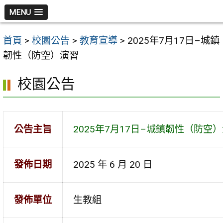
跳
MENU
至
主
首頁
>
校園公告
>
教育宣導
>
2025年7月17日–城鎮
要
韌性（防空）演習
內
容
校園公告
區
公告主旨
2025年7月17日–城鎮韌性（防空
發佈日期
2025 年 6 月 20 日
發佈單位
生教組