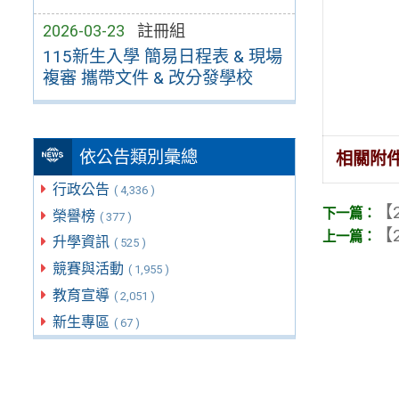
2026-03-23
註冊組
115新生入學 簡易日程表 & 現場
複審 攜帶文件 & 改分發學校
依公告類別彙總
相關附
行政公告
( 4,336 )
【2
榮譽榜
( 377 )
【2
升學資訊
( 525 )
競賽與活動
( 1,955 )
教育宣導
( 2,051 )
新生專區
( 67 )