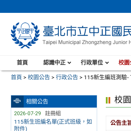
跳
至
主
要
內
容
區
首頁
認識中正
行政單位
校園
首頁
>
校園公告
>
行政公告
>
115新生編班測驗-
校
相關公告
2026-07-29
註冊組
115新生班編名單(正式班級，如
公告主
附件)