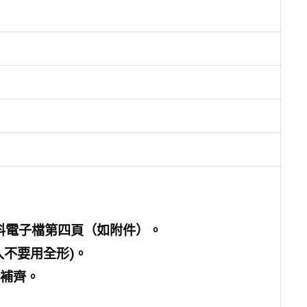
料電子檔第四頁
（
如附件
）。
入不要用全形)。
補齊。