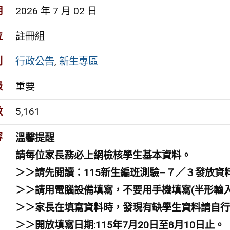
期
2026 年 7 月 02 日
位
註冊組
別
行政公告
,
新生專區
級
重要
數
5,161
容
溫
馨
提
醒
請每位家長務必上網檢核學生基本資料
。
＞＞
請先閱讀
：
115
新生編班測驗
–
７／３發放資
＞＞請用電腦設備填寫，
不要
用手機填寫(半形輸
＞＞
家長在填寫資料時，
發現
有缺學生資料請自行
＞＞
開放填寫日期:115年7月20日至8月10日止。