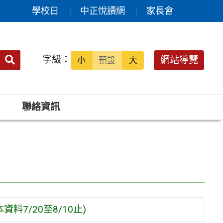
學校日
中正悅讀網
家長會
送出
字級：
網站導覽
小
預設
大
搜
尋：
聯絡資訊
料7/20至8/10止)