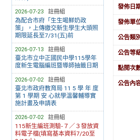
發佈日
2026-07-23
註冊組
為配合市府「生生喝鮮奶政
發佈單
策」，上傳繳交新生學生大頭照
期限延長至7/31(五)前
公告類
2026-07-13
註冊組
公告等
臺北市立中正國民中學115學年
度新生電腦編班暨導師抽籤日期
點閱次
2026-07-02
註冊組
公告內
臺北市政府教育局 11 5 學 年 度
第 1 學期 安 心就學溫馨輔導實
施計畫及申請表
2026-07-02
註冊組
115新生編班測驗-７／３發放資
料電子檔(填寫基本資料7/20至