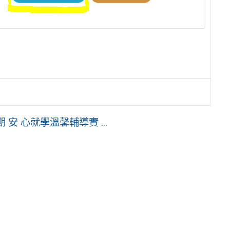
期 安 心就學溫馨輔導實 ...